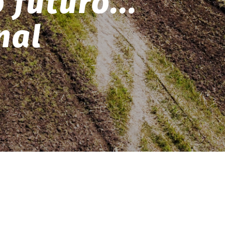
futuro...
nal