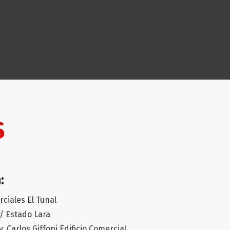
S
:
ciales El Tunal
/ Estado Lara
v. Carlos Giffoni Edificio Comercial