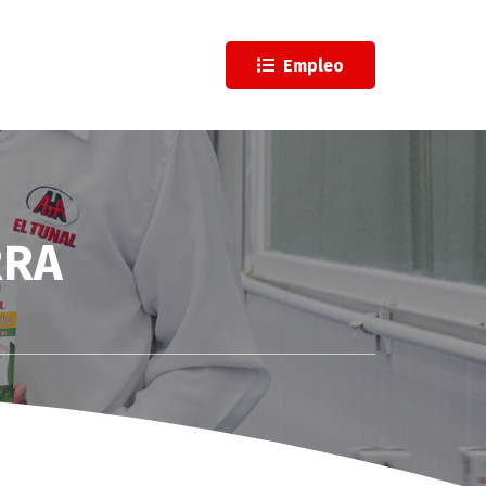
l
Empleo
RRA