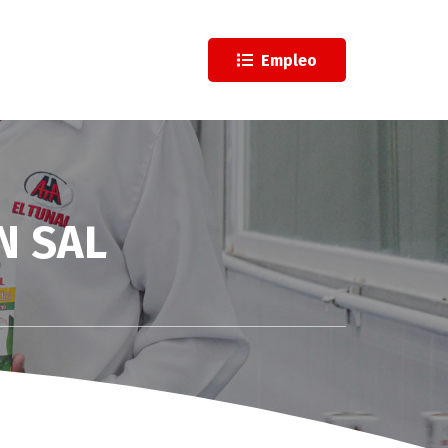
l
Empleo
N SAL