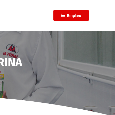
l
Empleo
RINA